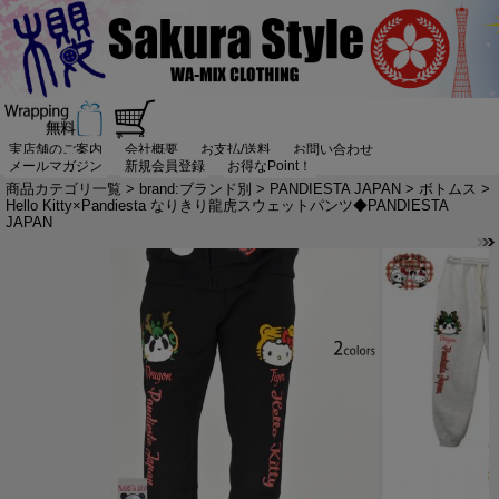
実店舗のご案内
会社概要
お支払/送料
お問い合わせ
メールマガジン
新規会員登録
お得なPoint！
商品カテゴリ一覧
>
brand:ブランド別
>
PANDIESTA JAPAN
>
ボトムス
>
Hello Kitty×Pandiesta なりきり龍虎スウェットパンツ◆PANDIESTA
JAPAN