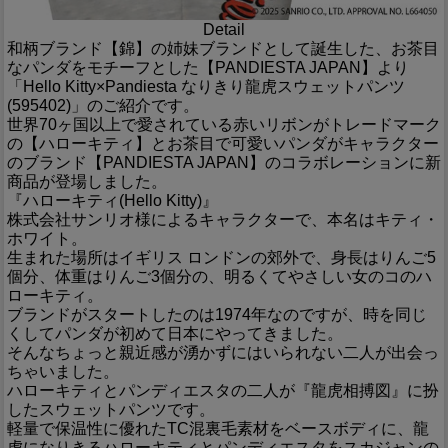
Detail
和柄ブランド【錦】の姉妹ブランドとして誕生した、お茶目
なパンダをモチーフとした【PANDIESTA JAPAN】より
「Hello Kitty×Pandiesta なりきり龍虎スウェットパンツ
(595402)」のご紹介です。
世界70ヶ国以上で愛されている赤いリボンがトレードマーク
の【ハローキティ】とお茶目で可愛いパンダがキャラクター
のブランド【PANDIESTA JAPAN】のコラボレーションに新
商品が登場しました。
『ハローキティ(Hello Kitty)』
株式会社サンリオ様によるキャラクターで、本名はキティ・
ホワイト。
生まれた場所はイギリス ロンドンの郊外で、身長はりんご5
個分、体重はりんご3個分の、明るくてやさしい女のコのハ
ローキティ。
ブランドがスタートしたのは1974年なのですが、時を同じ
くしてパンダが初めて日本にやってきました。
そんなちょっと親近感が湧かずにはいられない二人が出会っ
ちゃいました。
ハローキティとパンディエスタの二人が『龍虎相搏図』に扮
したスウェットパンツです。
軽量で保温性に優れたTC混裏毛素材をベースボディに、龍
虎になりきるハローキティとパンディエスタをスカジャンの