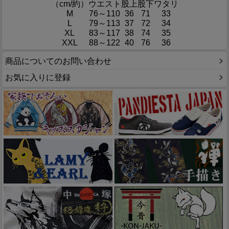
（cm/約）
ウエスト
股上
股下
ワタリ
M
76～110
36
71
33
L
79～113
37
72
34
XL
83～117
38
74
35
XXL
88～122
40
76
36
商品についてのお問い合わせ
お気に入りに登録