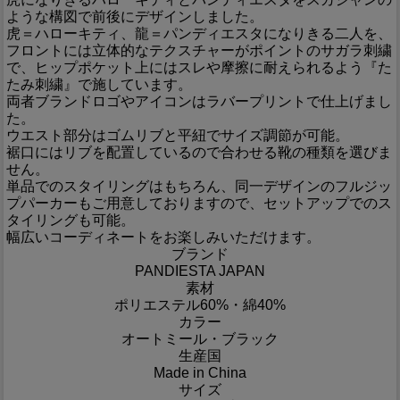
ような構図で前後にデザインしました。
虎＝ハローキティ、龍＝パンディエスタになりきる二人を、
フロントには立体的なテクスチャーがポイントのサガラ刺繍
で、ヒップポケット上にはスレや摩擦に耐えられるよう『た
たみ刺繍』で施しています。
両者ブランドロゴやアイコンはラバープリントで仕上げまし
た。
ウエスト部分はゴムリブと平紐でサイズ調節が可能。
裾口にはリブを配置しているので合わせる靴の種類を選びま
せん。
単品でのスタイリングはもちろん、同一デザインのフルジッ
プパーカーもご用意しておりますので、セットアップでのス
タイリングも可能。
幅広いコーディネートをお楽しみいただけます。
ブランド
PANDIESTA JAPAN
素材
ポリエステル60%・綿40%
カラー
オートミール・ブラック
生産国
Made in China
サイズ