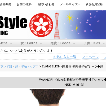
会社概要
お支払/送料
お問い合わせ
メールマガジン
新規会員登録
Mens
女：Ladies
雑貨：Goods
子供：Kids
トさん。いつもありがとうございます！
お気に入り一覧
マイページ
:ブランド別
>
錦
>
半袖トップス
> EVANGELION×錦 雅桜×初号機半袖Tシャツ◆錦
EVANGELION×錦 雅桜×初号機半袖Tシャツ
NSK-M16131