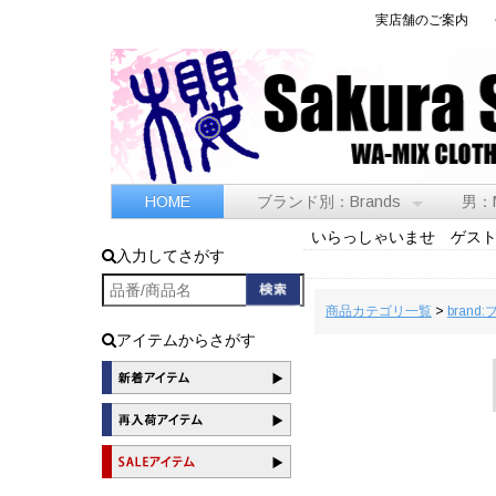
実店舗のご案内
HOME
ブランド別：Brands
男：
いらっしゃいませ ゲス
入力してさがす
商品カテゴリ一覧
>
brand
アイテムからさがす