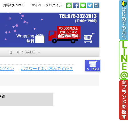
お得なPoint！
マイページログイン
セール：SALE
ログイン
パスワードをお忘れですか？
◆錦