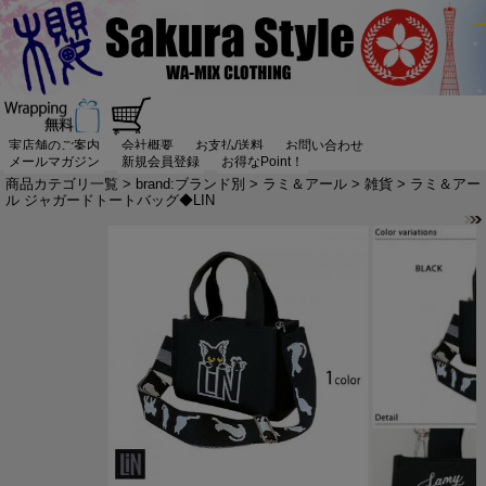
実店舗のご案内
会社概要
お支払/送料
お問い合わせ
メールマガジン
新規会員登録
お得なPoint！
商品カテゴリ一覧
>
brand:ブランド別
>
ラミ＆アール
>
雑貨
> ラミ＆アー
ル ジャガードトートバッグ◆LIN