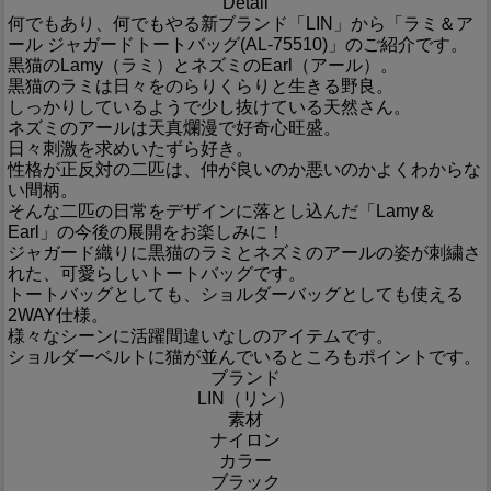
Detail
何でもあり、何でもやる新ブランド「LIN」から「ラミ＆ア
ール ジャガードトートバッグ(AL-75510)」のご紹介です。
黒猫のLamy（ラミ）とネズミのEarl（アール）。
黒猫のラミは日々をのらりくらりと生きる野良。
しっかりしているようで少し抜けている天然さん。
ネズミのアールは天真爛漫で好奇心旺盛。
日々刺激を求めいたずら好き。
性格が正反対の二匹は、仲が良いのか悪いのかよくわからな
い間柄。
そんな二匹の日常をデザインに落とし込んだ「Lamy＆
Earl」の今後の展開をお楽しみに！
ジャガード織りに黒猫のラミとネズミのアールの姿が刺繍さ
れた、可愛らしいトートバッグです。
トートバッグとしても、ショルダーバッグとしても使える
2WAY仕様。
様々なシーンに活躍間違いなしのアイテムです。
ショルダーベルトに猫が並んでいるところもポイントです。
ブランド
LIN（リン）
素材
ナイロン
カラー
ブラック