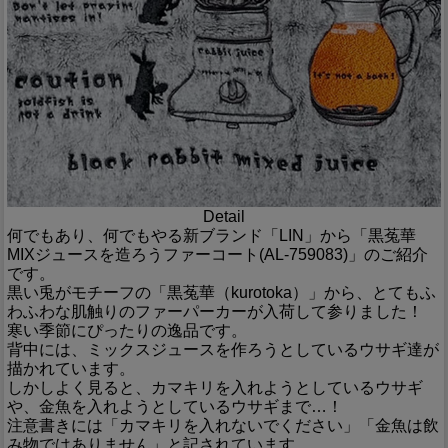
Detail
何でもあり、何でもやる新ブランド「LIN」から「黒菟華
MIXジュースを造ろうファーコート(AL-759083)」のご紹介
です。
黒い兎がモチーフの「黒菟華（kurotoka）」から、とてもふ
わふわな肌触りのファーパーカーが入荷して参りました！
寒い季節にぴったりの逸品です。
背中には、ミックスジュースを作ろうとしているウサギ達が
描かれています。
しかしよく見ると、カマキリを入れようとしているウサギ
や、金魚を入れようとしているウサギまで…！
注意書きには「カマキリを入れないでください」「金魚は飲
み物ではありません」と記されています。