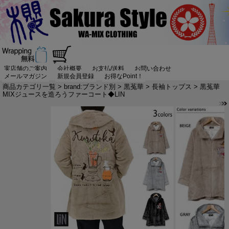
実店舗のご案内
会社概要
お支払/送料
お問い合わせ
メールマガジン
新規会員登録
お得なPoint！
商品カテゴリ一覧
>
brand:ブランド別
>
黒菟華
>
長袖トップス
> 黒菟華
MIXジュースを造ろうファーコート◆LIN