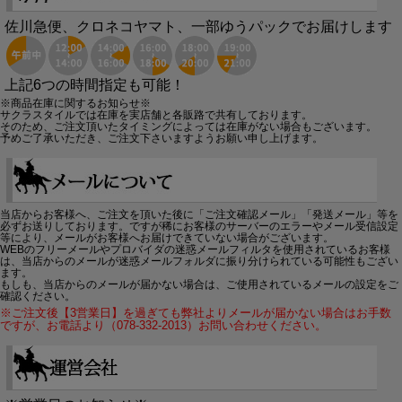
佐川急便、クロネコヤマト、一部ゆうパックでお届けします
上記6つの時間指定も可能！
※商品在庫に関するお知らせ※
サクラスタイルでは在庫を実店舗と各販路で共有しております。
そのため、ご注文頂いたタイミングによっては在庫がない場合もございます。
予めご了承いただき、ご注文下さいますようお願い申し上げます。
当店からお客様へ、ご注文を頂いた後に「ご注文確認メール」「発送メール」等を
必ずお送りしております。ですが稀にお客様のサーバーのエラーやメール受信設定
等により、メールがお客様へお届けできていない場合がございます。
WEBのフリーメールやプロバイダの迷惑メールフィルタを使用されているお客様
は、当店からのメールが迷惑メールフォルダに振り分けられている可能性もござい
ます。
もしも、当店からのメールが届かない場合は、ご使用されているメールの設定をご
確認ください。
※ご注文後【3営業日】を過ぎても弊社よりメールが届かない場合はお手数
ですが、お電話より（078-332-2013）お問い合わせください。