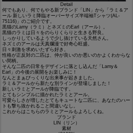
Detail
何でもあり、何でもやる新ブランド「LIN」から「ラミ＆ア
ール 新しいラミ降臨オーバーサイズ半端袖Tシャツ(AL-
75116)」のご紹介です。
黒猫のLamy（ラミ）とネズミのEarl（アール）。
黒猫のラミは日々をのらりくらりと生きる野良。
しっかりしているようで少し抜けている天然さん。
ネズミのアールは天真爛漫で好奇心旺盛。
日々刺激を求めいたずら好き。
性格が正反対の二匹は、仲が良いのか悪いのかよくわからな
い間柄。
そんな二匹の日常をデザインに落とし込んだ「Lamy＆
Earl」の今後の展開をお楽しみに！
なんとまぁびっくりな出来事が起きました。
ラミ＆アールから新たな別ラインが登場しました！
新しいラミとアールが降臨です。
とてもシンプルに描かれたラミとアール。
可愛らしさが増したとてもキュートな二匹に、あなたのハー
トも撃ち抜かれること間違いなし。
これからはこちらのラミとアールもよろしくね。
ブランド
LIN（リン）
素材