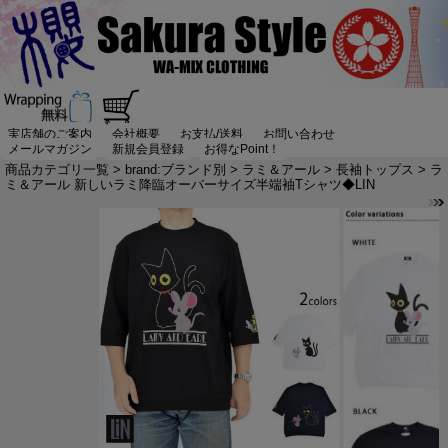
実店舗のご案内
会社概要
お支払/送料
お問い合わせ
メールマガジン
新規会員登録
お得なPoint！
商品カテゴリ一覧
>
brand:ブランド別
>
ラミ＆アール
>
長袖トップス
> ラ
ミ＆アール 新しいラミ降臨オーバーサイズ半端袖Tシャツ◆LIN