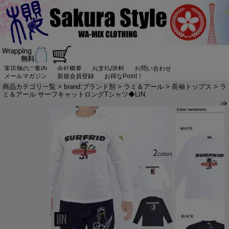
実店舗のご案内
会社概要
お支払/送料
お問い合わせ
メールマガジン
新規会員登録
お得なPoint！
商品カテゴリ一覧
>
brand:ブランド別
>
ラミ＆アール
>
長袖トップス
> ラ
ミ＆アール サーフキャットロングTシャツ◆LIN