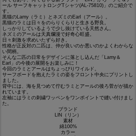
ール サーフキャットロングTシャツ(AL-75810)」のご紹介で
す。
黒猫のLamy（ラミ）とネズミのEarl（アール）。
黒猫のラミは日々をのらりくらりと生きる野良。
しっかりしているようで少し抜けている天然さん。
ネズミのアールは天真爛漫で好奇心旺盛。
日々刺激を求めいたずら好き。
性格が正反対の二匹は、仲が良いのか悪いのかよくわからな
い間柄。
そんな二匹の日常をデザインに落とし込んだ「Lamy＆
Earl」の今後の展開をお楽しみに！
今回のラミとアールはちょっぴりワイルド。
サーフボードを抱えたラミの姿をフロント中央にプリントし
ました。
背中には、海を見つめて佇むラミとアールの後ろ菅がが描か
れています。
左袖にはラミの刺繍ワッペンをワンポイントで縫い付けまし
た。
ブランド
LIN（リン）
素材
綿100%
カラー