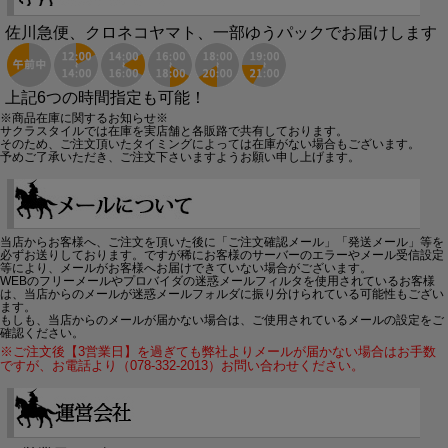
佐川急便、クロネコヤマト、一部ゆうパックでお届けします
上記6つの時間指定も可能！
※商品在庫に関するお知らせ※
サクラスタイルでは在庫を実店舗と各販路で共有しております。
そのため、ご注文頂いたタイミングによっては在庫がない場合もございます。
予めご了承いただき、ご注文下さいますようお願い申し上げます。
当店からお客様へ、ご注文を頂いた後に「ご注文確認メール」「発送メール」等を
必ずお送りしております。ですが稀にお客様のサーバーのエラーやメール受信設定
等により、メールがお客様へお届けできていない場合がございます。
WEBのフリーメールやプロバイダの迷惑メールフィルタを使用されているお客様
は、当店からのメールが迷惑メールフォルダに振り分けられている可能性もござい
ます。
もしも、当店からのメールが届かない場合は、ご使用されているメールの設定をご
確認ください。
※ご注文後【3営業日】を過ぎても弊社よりメールが届かない場合はお手数
ですが、お電話より（078-332-2013）お問い合わせください。