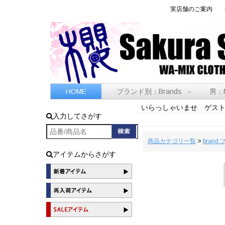
実店舗のご案内
HOME
ブランド別：Brands
男：
いらっしゃいませ ゲス
入力してさがす
商品カテゴリ一覧
>
brand
アイテムからさがす