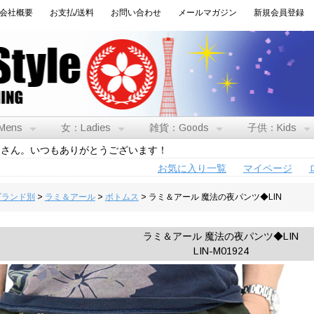
会社概要
お支払/送料
お問い合わせ
メールマガジン
新規会員登録
Mens
女：Ladies
雑貨：Goods
子供：Kids
トさん。いつもありがとうございます！
お気に入り一覧
マイページ
:ブランド別
>
ラミ＆アール
>
ボトムス
> ラミ＆アール 魔法の夜パンツ◆LIN
ラミ＆アール 魔法の夜パンツ◆LIN
LIN-M01924