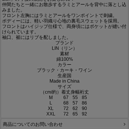
仲間たちと一緒にお散歩するラミとアールを背中に落とし込
みました。
フロント左胸にはラミとアールをワンポイントで刺繍。
ボディーには、軽い羽織り心地の裏毛スウェットを採用。
フロントはハイジップ仕様で、両身頃にはポケットが縫い付
けられています。
袖口、裾にはリブを配しました。
ブランド
LIN（リン）
素材
綿100%
カラー
ブラック・カーキ・ワイン
生産国
Made in China
サイズ
（cm/約）
着丈
身幅
裄丈
M
67
55
85
L
68
57
86
XL
72
62
90
XXL
72
65
92
商品についてのお問い合わせ