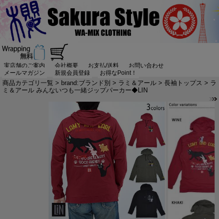
実店舗のご案内
会社概要
お支払/送料
お問い合わせ
メールマガジン
新規会員登録
お得なPoint！
商品カテゴリ一覧
>
brand:ブランド別
>
ラミ＆アール
>
長袖トップス
> ラ
ミ＆アール みんないつも一緒ジップパーカー◆LIN