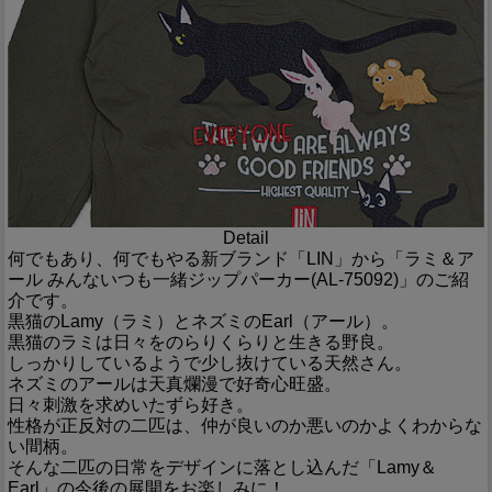
Detail
何でもあり、何でもやる新ブランド「LIN」から「ラミ＆ア
ール みんないつも一緒ジップパーカー(AL-75092)」のご紹
介です。
黒猫のLamy（ラミ）とネズミのEarl（アール）。
黒猫のラミは日々をのらりくらりと生きる野良。
しっかりしているようで少し抜けている天然さん。
ネズミのアールは天真爛漫で好奇心旺盛。
日々刺激を求めいたずら好き。
性格が正反対の二匹は、仲が良いのか悪いのかよくわからな
い間柄。
そんな二匹の日常をデザインに落とし込んだ「Lamy＆
Earl」の今後の展開をお楽しみに！