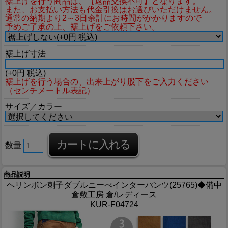
裾上げを行う商品は、【返品交換不可】となります。
また、お支払い方法も代金引換はお選びいただけません。
通常の納期より2～3日余計にお時間がかかりますので
予めご了承の上、裾上げをご依頼下さい。
裾上げ寸法
(+0円 税込)
裾上げを行う場合の、出来上がり股下をご入力ください
（センチメートル表記）
サイズ／カラー
数量
商品説明
ヘリンボン刺子ダブルニーぺインターパンツ(25765)◆備中
倉敷工房 倉/レディース
KUR-F04724