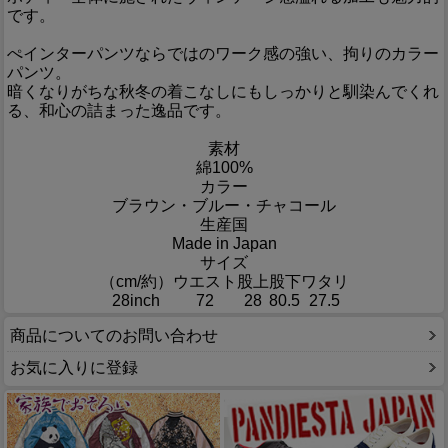
です。
ぺインターパンツならではのワーク感の強い、拘りのカラー
パンツ。
暗くなりがちな秋冬の着こなしにもしっかりと馴染んでくれ
る、和心の詰まった逸品です。
素材
綿100%
カラー
ブラウン・ブルー・チャコール
生産国
Made in Japan
サイズ
（cm/約）
ウエスト
股上
股下
ワタリ
28inch
72
28
80.5
27.5
商品についてのお問い合わせ
お気に入りに登録