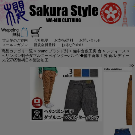
実店舗のご案内
会社概要
お支払/送料
お問い合わせ
メールマガジン
新規会員登録
お得なPoint！
商品カテゴリ一覧
>
brand:ブランド別
>
備中倉敷工房 倉
>
レディース
>
ヘリンボン刺子ダブルニーぺインターパンツ◆備中倉敷工房 倉/レディー
ス/25765和柄日本製染加工