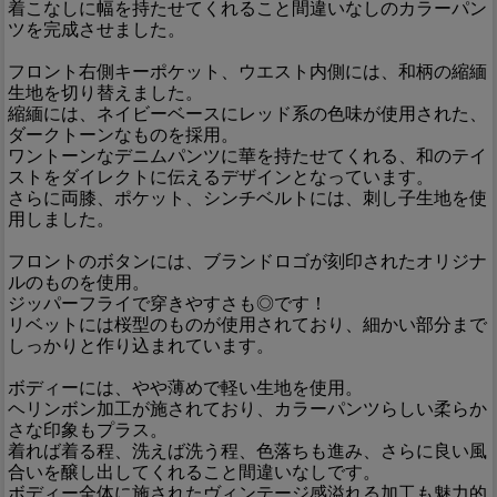
着こなしに幅を持たせてくれること間違いなしのカラーパン
ツを完成させました。
フロント右側キーポケット、ウエスト内側には、和柄の縮緬
生地を切り替えました。
縮緬には、ネイビーベースにレッド系の色味が使用された、
ダークトーンなものを採用。
ワントーンなデニムパンツに華を持たせてくれる、和のテイ
ストをダイレクトに伝えるデザインとなっています。
さらに両膝、ポケット、シンチベルトには、刺し子生地を使
用しました。
フロントのボタンには、ブランドロゴが刻印されたオリジナ
ルのものを使用。
ジッパーフライで穿きやすさも◎です！
リベットには桜型のものが使用されており、細かい部分まで
しっかりと作り込まれています。
ボディーには、やや薄めで軽い生地を使用。
ヘリンボン加工が施されており、カラーパンツらしい柔らか
さな印象もプラス。
着れば着る程、洗えば洗う程、色落ちも進み、さらに良い風
合いを醸し出してくれること間違いなしです。
ボディー全体に施されたヴィンテージ感溢れる加工も魅力的