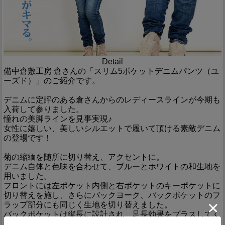
Detail
備中倉敷工房 倉さんの「スリム5ポケットデニムパンツ（ユ
ーズド）」のご紹介です。
デニムに定評のある倉さんからのレディースラインが今期も
入荷して参りました。
憧れの美脚ラインを見事実現♪
女性に嬉しい、美しいシルエットで履いて頂ける素敵デニム
の登場です！
菊の縮緬を随所に切り替え、アクセントに。
デニム自体と色味を合わせて、ブルーとホワイトの和生地を
用いました。
フロントには左ポケット内側と右ポケットのキーポケットに
切り替えを施し、さらにバックヨーク、バックポケットのフ
ラップ部分にも同じく生地を切り替えました。
バックポケットは縦長に設計され、足長効果をプラスしてく
れます♪