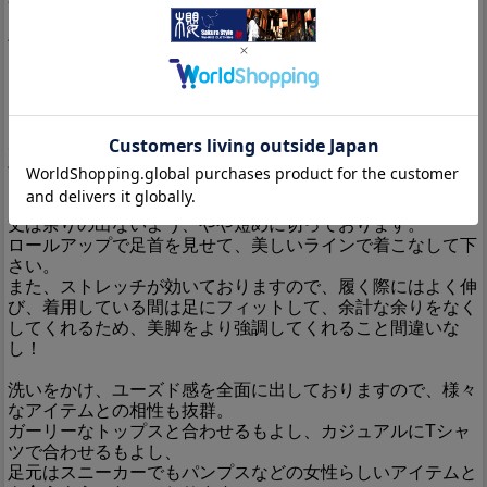
ベルトループの一部、ステッチにはレッドを用い、女性らし
いキュートなアクセントとなっています。
フロントは倉のオリジナルボタンを用い、履きやすいジッパ
ーフライとなります。
リベットは桜の花の形になっており、細かい場所にも拘りが
見られます♪
バックにはブランドロゴ入りのオリジナルパッチが叩き付け
られております。
丈は余りの出ないよう、やや短めに切っております。
ロールアップで足首を見せて、美しいラインで着こなして下
さい。
また、ストレッチが効いておりますので、履く際にはよく伸
び、着用している間は足にフィットして、余計な余りをなく
してくれるため、美脚をより強調してくれること間違いな
し！
洗いをかけ、ユーズド感を全面に出しておりますので、様々
なアイテムとの相性も抜群。
ガーリーなトップスと合わせるもよし、カジュアルにTシャ
ツで合わせるもよし、
足元はスニーカーでもパンプスなどの女性らしいアイテムと