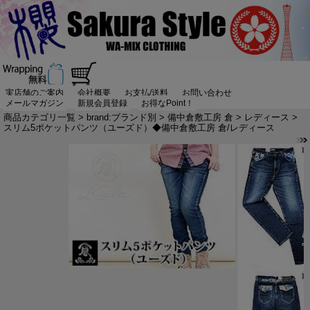
実店舗のご案内
会社概要
お支払/送料
お問い合わせ
メールマガジン
新規会員登録
お得なPoint！
商品カテゴリ一覧
>
brand:ブランド別
>
備中倉敷工房 倉
>
レディース
>
スリム5ポケットパンツ（ユーズド）◆備中倉敷工房 倉/レディース