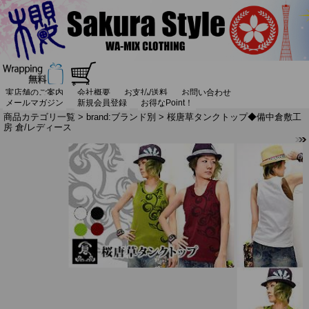
実店舗のご案内
会社概要
お支払/送料
お問い合わせ
メールマガジン
新規会員登録
お得なPoint！
商品カテゴリ一覧
>
brand:ブランド別
> 桜唐草タンクトップ◆備中倉敷工
房 倉/レディース