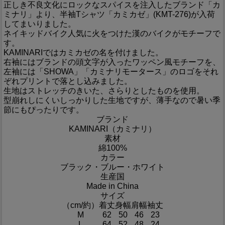
正しき不良文化にロックなスパイスを注入したブランド「カ
ミナリ」より、半袖Tシャツ「カミカゼ」(KMT-276)が入荷
してまいりました。
ネイキッドバイク人気に火をつけた漢のバイクがモチーフで
す。
KAMINARIではカミカゼの名を付けました。
右袖にはブランドの頭文字が入ったワッペン風モチーフを、
左袖には「SHOWA」「カミナリモータース」のロゴをそれ
ぞれプリントで落とし込みました。
生地はストレッチのきいた、さらりとしたものを使用。
型崩れしにくいしっかりした生地ですが、薄手なので暑い季
節にもぴったりです。
ブランド
KAMINARI（カミナリ）
素材
綿100%
カラー
ブラック・ブルー・ホワイト
生産国
Made in China
サイズ
（cm/約）
着丈
身幅
肩幅
袖丈
M
62
50
46
23
L
64
52
48
24