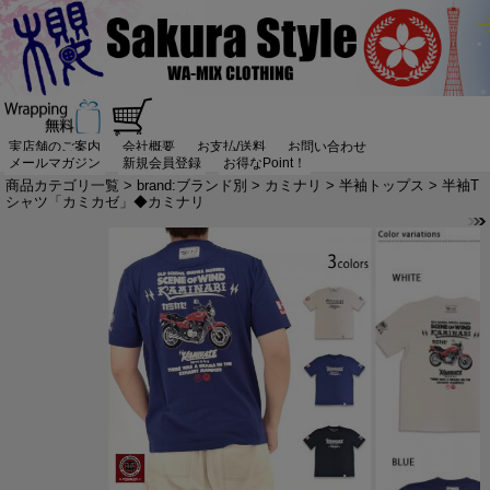
実店舗のご案内
会社概要
お支払/送料
お問い合わせ
メールマガジン
新規会員登録
お得なPoint！
商品カテゴリ一覧
>
brand:ブランド別
>
カミナリ
>
半袖トップス
> 半袖T
シャツ「カミカゼ」◆カミナリ