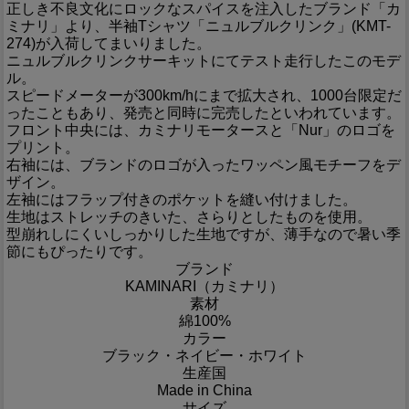
正しき不良文化にロックなスパイスを注入したブランド「カ
ミナリ」より、半袖Tシャツ「ニュルブルクリンク」(KMT-
274)が入荷してまいりました。
ニュルブルクリンクサーキットにてテスト走行したこのモデ
ル。
スピードメーターが300km/hにまで拡大され、1000台限定だ
ったこともあり、発売と同時に完売したといわれています。
フロント中央には、カミナリモータースと「Nur」のロゴを
プリント。
右袖には、ブランドのロゴが入ったワッペン風モチーフをデ
ザイン。
左袖にはフラップ付きのポケットを縫い付けました。
生地はストレッチのきいた、さらりとしたものを使用。
型崩れしにくいしっかりした生地ですが、薄手なので暑い季
節にもぴったりです。
ブランド
KAMINARI（カミナリ）
素材
綿100%
カラー
ブラック・ネイビー・ホワイト
生産国
Made in China
サイズ