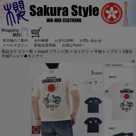
実店舗のご案内
会社概要
お支払/送料
お問い合わせ
メールマガジン
新規会員登録
お得なPoint！
商品カテゴリ一覧
>
brand:ブランド別
>
カミナリ
>
半袖トップス
> 1億台
半袖Tシャツ◆カミナリ