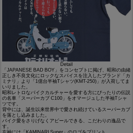
Detail
「JAPANESE BAD BOY」をコンセプトに掲げ、昭和の由緒
正しき不良文化にロックなスパイスを注入したブランド「カ
ミナリ」より「1億台半袖Tシャツ(KMT-250)」が入荷してま
いりました。
昭和レトロなバイクカルチャーを愛する方にぴったりの伝説
の名車「スーパーカブ C100」をオマージュした半袖Tシャ
ツです。
背中には、誕生以来世界中で愛され続けているスーパーカブ
を落とし込みました。
バイク愛をさりげなくアピールできる、こだわりの逸品で
す。
左袖には「KAMINARI Super」のロゴをプリント。