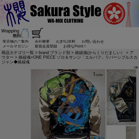
実店舗のご案内
会社概要
お支払/送料
お問い合わせ
メールマガジン
新規会員登録
お得なPoint！
商品カテゴリ一覧
>
brand:ブランド別
>
絡繰魂(からくりだましい）
>
ア
ウター
> 絡繰魂×ONE PIECE ゾロ＆サンジ「エルバフ」リバーシブルスカ
ジャン◆絡繰魂