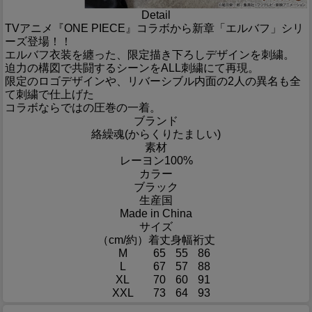
Detail
TVアニメ『ONE PIECE』コラボから新章「エルバフ」シリ
ーズ登場！！
エルバフ衣装を纏った、限定描き下ろしデザインを刺繍。
迫力の構図で共闘するシーンをALL刺繍にて再現。
限定のロゴデザインや、リバーシブル内面の2人の異名も全
て刺繍で仕上げた
コラボならではの圧巻の一着。
ブランド
絡繰魂(からくりたましい)
素材
レーヨン100%
カラー
ブラック
生産国
Made in China
サイズ
（cm/約）
着丈
身幅
裄丈
M
65
55
86
L
67
57
88
XL
70
60
91
XXL
73
64
93