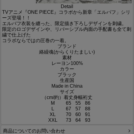
Detail
TVアニメ『ONE PIECE』コラボから新章「エルバフ」シリ
ーズ登場！！
エルバフ衣装を纏った、限定描き下ろしデザインを刺繍。
限定のロゴデザインや、リバーシブル内面の手配書も全て刺
繍で仕上げた
コラボならではの圧巻の一着。
ブランド
絡繰魂(からくりたましい)
素材
レーヨン100%
カラー
ブラック
生産国
Made in China
サイズ
（cm/約）
着丈
身幅
裄丈
M
65
55
86
L
67
57
88
XL
70
60
91
XXL
73
64
93
商品についてのお問い合わせ