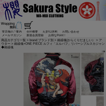
実店舗のご案内
会社概要
お支払/送料
お問い合わせ
メールマガジン
新規会員登録
お得なPoint！
商品カテゴリ一覧
>
brand:ブランド別
>
絡繰魂(からくりだましい）
>
ア
ウター
> 絡繰魂×ONE PIECE ルフィ「エルバフ」リバーシブルスカジャン
◆絡繰魂