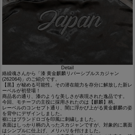
Detail
絡繰魂さんから「漆 黄金麒麟リバーシブルスカジャン
(262064)」のご紹介です。
【黒】が秘める可能性。その潜在能力を存分に解放した新レ
ーベルが初登場！
商品名の通り、漆のような美しさが表現された逸品です。
今回、モチーフの主役に採用されたのは【麒麟】柄。
レーベルのコンセプト通り、闇に浮かび上がる黄金麒麟の姿
を背中にデザインしました。
裾にはブランドロゴを印風に刺繍しました。
表面はしっかり柄の入ったスカジャンですが、対象的に裏面
はシンプルに仕上げ、メリハリを付けました。