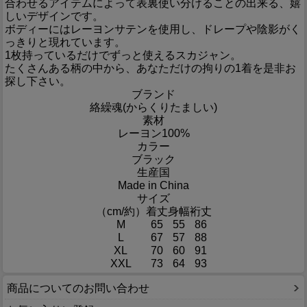
合わせるアイテムによって表裏使い分けることの出来る、嬉
しいデザインです。
ボディーにはレーヨンサテンを使用し、ドレープや陰影がく
っきりと現れています。
1枚持っているだけでずっと使えるスカジャン。
たくさんある柄の中から、あなただけの拘りの1着を是非お
探し下さい。
ブランド
絡繰魂(からくりたましい)
素材
レーヨン100%
カラー
ブラック
生産国
Made in China
サイズ
（cm/約）
着丈
身幅
裄丈
M
65
55
86
L
67
57
88
XL
70
60
91
XXL
73
64
93
商品についてのお問い合わせ