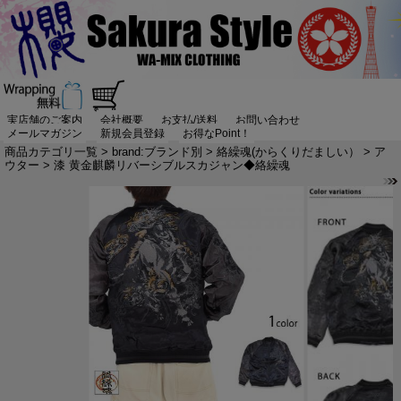
実店舗のご案内
会社概要
お支払/送料
お問い合わせ
メールマガジン
新規会員登録
お得なPoint！
商品カテゴリ一覧
>
brand:ブランド別
>
絡繰魂(からくりだましい）
>
ア
ウター
> 漆 黄金麒麟リバーシブルスカジャン◆絡繰魂