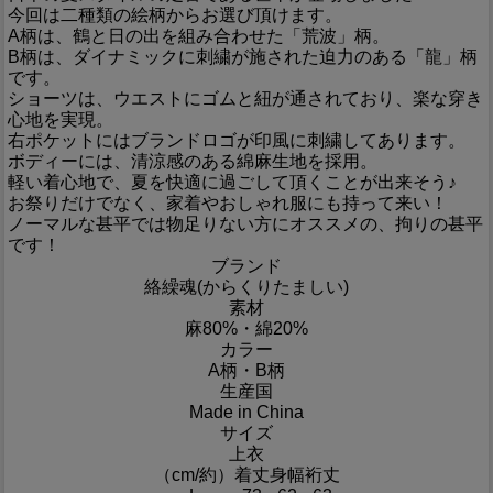
今回は二種類の絵柄からお選び頂けます。
A柄は、鶴と日の出を組み合わせた「荒波」柄。
B柄は、ダイナミックに刺繍が施された迫力のある「龍」柄
です。
ショーツは、ウエストにゴムと紐が通されており、楽な穿き
心地を実現。
右ポケットにはブランドロゴが印風に刺繍してあります。
ボディーには、清涼感のある綿麻生地を採用。
軽い着心地で、夏を快適に過ごして頂くことが出来そう♪
お祭りだけでなく、家着やおしゃれ服にも持って来い！
ノーマルな甚平では物足りない方にオススメの、拘りの甚平
です！
ブランド
絡繰魂(からくりたましい)
素材
麻80%・綿20%
カラー
A柄・B柄
生産国
Made in China
サイズ
上衣
（cm/約）
着丈
身幅
裄丈