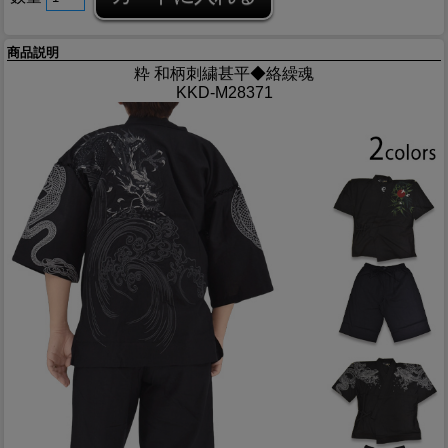
商品説明
粋 和柄刺繍甚平◆絡繰魂
KKD-M28371