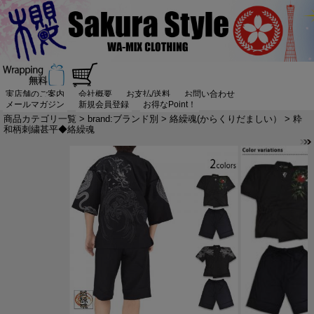
実店舗のご案内
会社概要
お支払/送料
お問い合わせ
メールマガジン
新規会員登録
お得なPoint！
商品カテゴリ一覧
>
brand:ブランド別
>
絡繰魂(からくりだましい）
> 粋
和柄刺繍甚平◆絡繰魂