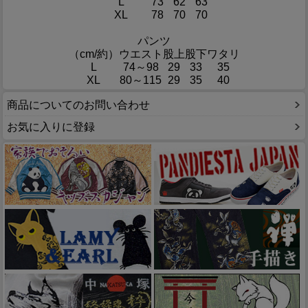
L
73
62
63
XL
78
70
70
パンツ
（cm/約）
ウエスト
股上
股下
ワタリ
L
74～98
29
33
35
XL
80～115
29
35
40
商品についてのお問い合わせ
お気に入りに登録