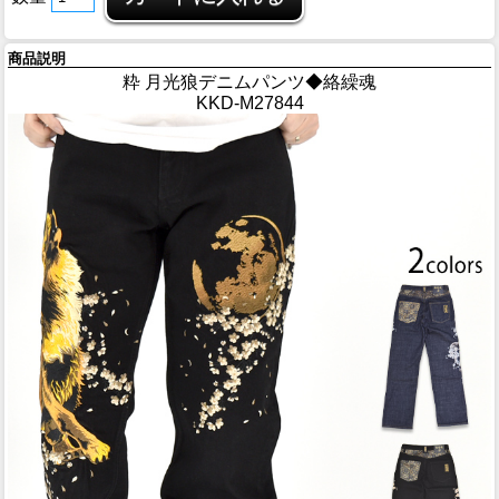
商品説明
粋 月光狼デニムパンツ◆絡繰魂
KKD-M27844