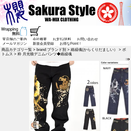
実店舗のご案内
会社概要
お支払/送料
お問い合わせ
メールマガジン
新規会員登録
お得なPoint！
商品カテゴリ一覧
>
brand:ブランド別
>
絡繰魂(からくりだましい）
>
ボ
トムス
> 粋 月光狼デニムパンツ◆絡繰魂