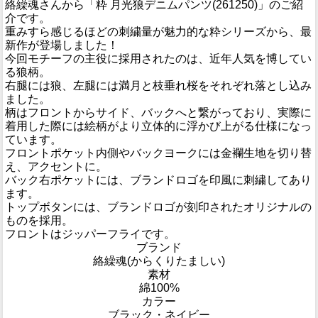
絡繰魂さんから「粋 月光狼デニムパンツ(261250)」のご紹
介です。
重みすら感じるほどの刺繍量が魅力的な粋シリーズから、最
新作が登場しました！
今回モチーフの主役に採用されたのは、近年人気を博してい
る狼柄。
右腿には狼、左腿には満月と枝垂れ桜をそれぞれ落とし込み
ました。
柄はフロントからサイド、バックへと繋がっており、実際に
着用した際には絵柄がより立体的に浮かび上がる仕様になっ
ています。
フロントポケット内側やバックヨークには金襴生地を切り替
え、アクセントに。
バック右ポケットには、ブランドロゴを印風に刺繍してあり
ます。
トップボタンには、ブランドロゴが刻印されたオリジナルの
ものを採用。
フロントはジッパーフライです。
ブランド
絡繰魂(からくりたましい)
素材
綿100%
カラー
ブラック・ネイビー