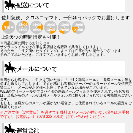
佐川急便、クロネコヤマト、一部ゆうパックでお届けします
上記6つの時間指定も可能！
※商品在庫に関するお知らせ※
サクラスタイルでは在庫を実店舗と各販路で共有しております。
そのため、ご注文頂いたタイミングによっては在庫がない場合もございます。
予めご了承いただき、ご注文下さいますようお願い申し上げます。
当店からお客様へ、ご注文を頂いた後に「ご注文確認メール」「発送メール」等を
必ずお送りしております。ですが稀にお客様のサーバーのエラーやメール受信設定
等により、メールがお客様へお届けできていない場合がございます。
WEBのフリーメールやプロバイダの迷惑メールフィルタを使用されているお客様
は、当店からのメールが迷惑メールフォルダに振り分けられている可能性もござい
ます。
もしも、当店からのメールが届かない場合は、ご使用されているメールの設定をご
確認ください。
※ご注文後【3営業日】を過ぎても弊社よりメールが届かない場合はお手数
ですが、お電話より（078-332-2013）お問い合わせください。