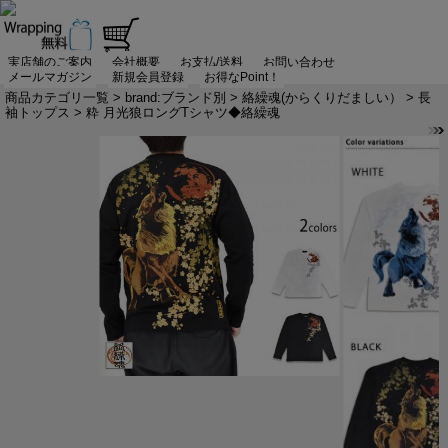
実店舗のご案内
会社概要
お支払/送料
お問い合わせ
メールマガジン
新規会員登録
お得なPoint！
商品カテゴリ一覧
>
brand:ブランド別
>
絡繰魂(からくりだましい）
>
長
袖トップス
> 粋 月光狼ロングTシャツ◆絡繰魂