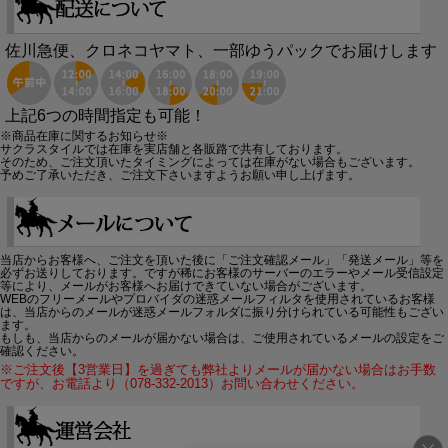
佐川急便、クロネコヤマト、一部ゆうパックでお届けします
上記6つの時間指定も可能！
※商品在庫に関するお知らせ※
サクラスタイルでは在庫を実店舗と各販路で共有しております。
そのため、ご注文頂いたタイミングによっては在庫がない場合もございます。
予めご了承いただき、ご注文下さいますようお願い申し上げます。
当店からお客様へ、ご注文を頂いた後に「ご注文確認メール」「発送メール」等を
必ずお送りしております。ですが稀にお客様のサーバーのエラーやメール受信設定
等により、メールがお客様へお届けできていない場合がございます。
WEBのフリーメールやプロバイダの迷惑メールフィルタを使用されているお客様
は、当店からのメールが迷惑メールフォルダに振り分けられている可能性もござい
ます。
もしも、当店からのメールが届かない場合は、ご使用されているメールの設定をご
確認ください。
※ご注文後【3営業日】を過ぎても弊社よりメールが届かない場合はお手数
ですが、お電話より（078-332-2013）お問い合わせください。