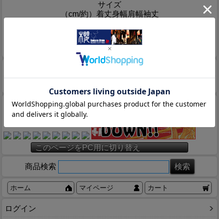
サイズ
（cm/約）
着丈
身幅
肩幅
袖丈
M
64
54
46
60
L
66
57
49
62
XL
70
60
52
64
XXL
73
64
56
66
商品についてのお問い合わせ
お気に入りに登録
このページをPC用に切り替え
商品検索
ホーム
マイページ
カート
ログイン