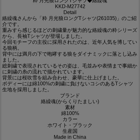
粋 月光狼ロングTシャツ◆絡繰魂
KKD-M27742
Detail
絡繰魂さんから「粋 月光狼ロングTシャツ(261035)」のご紹
介です。
重みすら感じるほどの刺繍量が魅力的な絡繰魂の粋シリーズ
から、長袖Tシャツが登場しました。
今回モチーフの主役に採用されたのは、近年人気を博してい
る狼柄。
背中には満月の下で咆哮する狼をダイナミックに落とし込み
ました。
総刺繍で表現されているその姿は、毛並みや表情まで事細か
に刺繍の糸の流れで描かれています。
背景には桜吹雪を組み合わせ、豪華に仕上げました。
ボディーには綿100%の刺繍に負けないコシのあるTシャツ
生地を採用しました。
ブランド
絡繰魂(からくりたましい)
素材
綿100%
カラー
ホワイト・ブラック
生産国
Made in China