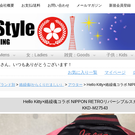
会社概要
お支払/送料
お問い合わせ
メールマガジン
新規会員登録
Mens
女：Ladies
雑貨：Goods
子供：Kids
トさん。いつもありがとうございます！
お気に入り一覧
マイページ
:ブランド別
>
絡繰魂(からくりだましい）
>
アウター
> Hello Kitty×絡繰魂コラ
Hello Kitty×絡繰魂コラボ NIPPON RETROリバーシ
KKD-M27543