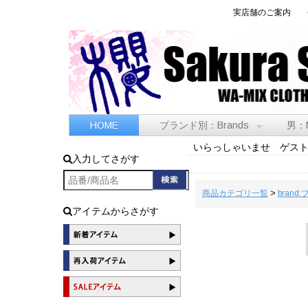
実店舗のご案内
HOME
ブランド別：Brands
男：
いらっしゃいませ ゲス
入力してさがす
商品カテゴリ一覧
>
brand
アイテムからさがす