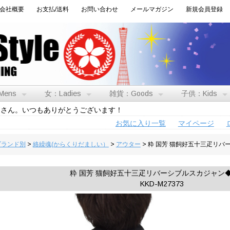
会社概要
お支払/送料
お問い合わせ
メールマガジン
新規会員登録
Mens
女：Ladies
雑貨：Goods
子供：Kids
トさん。いつもありがとうございます！
お気に入り一覧
マイページ
:ブランド別
>
絡繰魂(からくりだましい）
>
アウター
> 粋 国芳 猫飼好五十三疋リ
粋 国芳 猫飼好五十三疋リバーシブルスカジャン
KKD-M27373