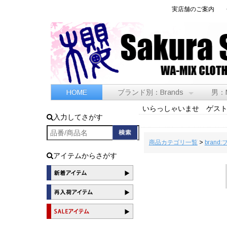
実店舗のご案内
HOME
ブランド別：Brands
男：
いらっしゃいませ ゲス
入力してさがす
商品カテゴリ一覧
>
brand
アイテムからさがす