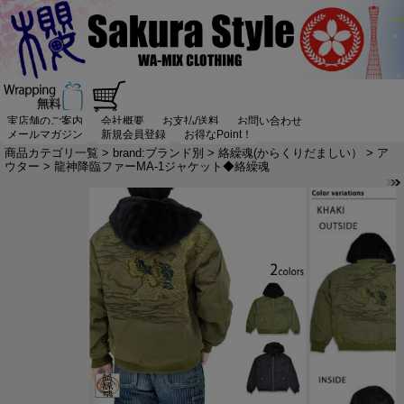
実店舗のご案内
会社概要
お支払/送料
お問い合わせ
メールマガジン
新規会員登録
お得なPoint！
商品カテゴリ一覧
>
brand:ブランド別
>
絡繰魂(からくりだましい）
>
ア
ウター
> 龍神降臨ファーMA-1ジャケット◆絡繰魂