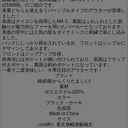
(253068)」のご紹介です。
表裏どちらも使えるリバーシブルタイプのアウターが登場し
ました！
表面はナイロンを採用したMA-1、裏面はふわふわとした肌
触りが魅力的なファーを用いたパーカーとなっております。
表面の背中には人気の龍をダイナミックに刺繍で落とし込み
ました。
バックにしっかり柄を入れている分、フロントはシンプルに
デザインしてあります。
フロントはジップアップ仕様。
両身頃にはポケットが縫い付けられており、表面はフラップ
付きポケット、裏面は斜めポケットになっています。
一着で二度美味しい、今季注目のアウターです！
ブランド
絡繰魂(からくりたましい)
素材
ポリエステル100%
カラー
ブラック・カーキ
生産国
Made in China
サイズ
（cm/約）
着丈
身幅
肩幅
袖丈