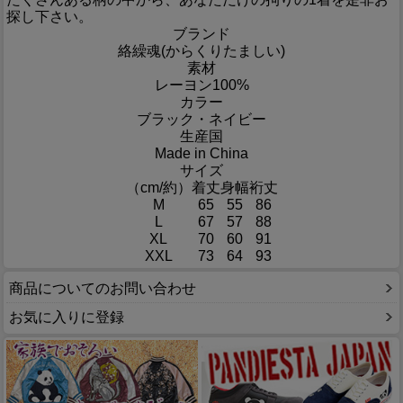
探し下さい。
ブランド
絡繰魂(からくりたましい)
素材
レーヨン100%
カラー
ブラック・ネイビー
生産国
Made in China
サイズ
（cm/約）
着丈
身幅
裄丈
M
65
55
86
L
67
57
88
XL
70
60
91
XXL
73
64
93
商品についてのお問い合わせ
お気に入りに登録