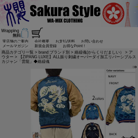
実店舗のご案内
会社概要
お支払/送料
お問い合わせ
メールマガジン
新規会員登録
お得なPoint！
商品カテゴリ一覧
>
brand:ブランド別
>
絡繰魂(からくりだましい）
>
ア
ウター
> 【ZIPANG LUXE】ALL振り刺繍オーバーダイ加工リバーシブルス
カジャン「雲龍」◆絡繰魂