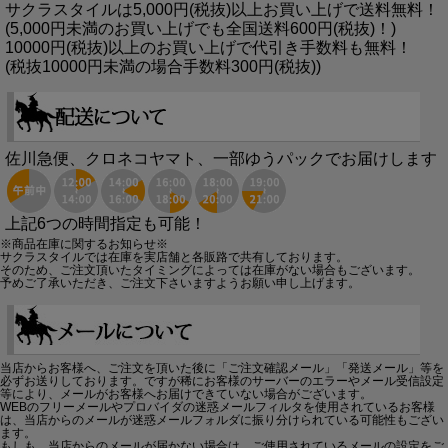
サクラスタイルは5,000円(税抜)以上お買い上げで送料無料！
(5,000円未満のお買い上げでも全国送料600円(税抜)！)
10000円(税抜)以上のお買い上げで代引き手数料も無料！
(税抜10000円未満の場合手数料300円(税抜))
佐川急便、クロネコヤマト、一部ゆうパックでお届けします
上記6つの時間指定も可能！
※商品在庫に関するお知らせ※
サクラスタイルでは在庫を実店舗と各販路で共有しております。
そのため、ご注文頂いたタイミングによっては在庫がない場合もございます。
予めご了承いただき、ご注文下さいますようお願い申し上げます。
当店からお客様へ、ご注文を頂いた後に「ご注文確認メール」「発送メール」等を
必ずお送りしております。ですが稀にお客様のサーバーのエラーやメール受信設定
等により、メールがお客様へお届けできていない場合がございます。
WEBのフリーメールやプロバイダの迷惑メールフィルタを使用されているお客様
は、当店からのメールが迷惑メールフォルダに振り分けられている可能性もござい
ます。
もしも、当店からのメールが届かない場合は、ご使用されているメールの設定をご