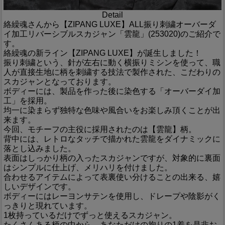
Detail
絡繰魂さんから【ZIPANG LUXE】ALL振り刺繍オーバーダ
イ加工リバーシブルスカジャン「雲龍」(253020)のご紹介で
す。
絡繰魂の新ライン【ZIPANG LUXE】が誕生しました！
振り刺繍という、針が左右に動く横振りミシンを使って、職
人が直接生地に柄を刺繍する技法で製作された、こだわりの
スカジャンとなっております。
ボディーには、製品を作った後に染色する「オーバーダイ加
工」を採用。
均一に染まらず独特な色味や風合いをお楽しみ頂くことが出
来ます。
今回、モチーフの主役に採用されたのは【雲龍】柄。
背中には、レトロなタッチで描かれた雲龍をダイナミックに
落とし込みました。
表面はしっかり柄の入ったスカジャンですが、対象的に裏面
はシンプルに仕上げ、メリハリを付けました。
合わせるアイテムによって表裏使い分けることの出来る、嬉
しいデザインです。
ボディーにはレーヨンサテンを使用し、ドレープや陰影がく
っきりと現れています。
1枚持っているだけでずっと使えるスカジャン。
たくさんある柄の中から、あなただけの拘りの1着を是非お