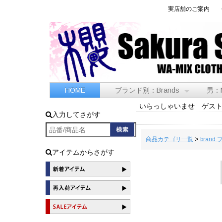
実店舗のご案内
HOME
ブランド別：Brands
男：
いらっしゃいませ ゲス
入力してさがす
商品カテゴリ一覧
>
brand
アイテムからさがす