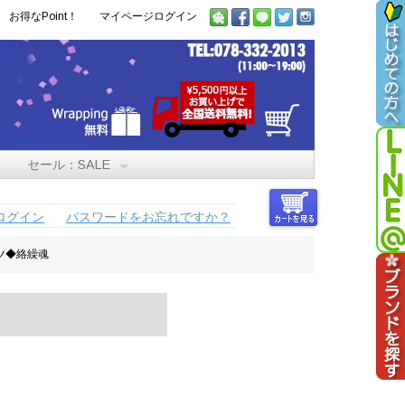
お得なPoint！
マイページログイン
セール：SALE
ログイン
パスワードをお忘れですか？
ャツ◆絡繰魂