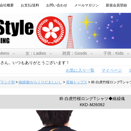
会社概要
お支払/送料
お問い合わせ
メールマガジン
新規会員登録
Mens
女：Ladies
雑貨：Goods
子供：Kids
トさん。いつもありがとうございます！
お気に入り一覧
マイページ
:ブランド別
>
絡繰魂(からくりだましい）
>
長袖トップス
> 粋 白虎竹桜ロングTシ
粋 白虎竹桜ロングTシャツ◆絡繰魂
KKD-M26092