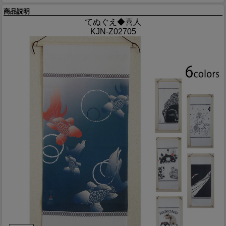
商品説明
てぬぐえ◆喜人
KJN-Z02705