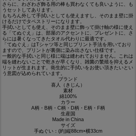
さらに、わざわざ飾る用の棒も買わなくても良いように、も
うセットしてあります。
もちろん外して手拭いとしても使えますし、そのまま壁に掛
けるだけでタペストリーになります。
手拭いとしても使え、そのまま壁に飾って掛け軸の様に使え
る「てぬぐえ」は、部屋のアクセントに、プレゼントに、さ
らには暑くなってきたタオル代わりに最適です。
「てぬぐえ」はTシャツ等と同じプリント手法を用いており
ますので、プリントが裏側に染み出さない仕様です。
一般的な手拭いと同じ様に端は縫われておりません。これは
端を縫わないことで乾きが早くなり、雑菌の繁殖を抑えるメ
リットが生まれます。衛生的に手拭いをお使い頂きたいとい
う意図が込められています。
ブランド
喜人（きじん）
素材
綿100%
カラー
A柄・B柄・C柄・D柄・E柄・F柄
生産国
Made in China
サイズ
手ぬぐい：(約)縦88cm×横33cm