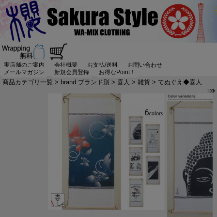
実店舗のご案内
会社概要
お支払/送料
お問い合わせ
メールマガジン
新規会員登録
お得なPoint！
商品カテゴリ一覧
>
brand:ブランド別
>
喜人
>
雑貨
> てぬぐえ◆喜人