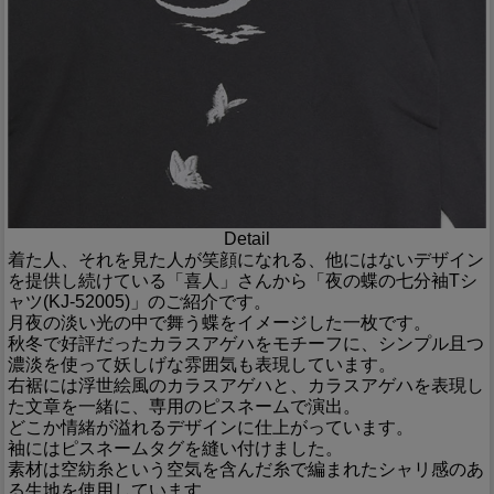
Detail
着た人、それを見た人が笑顔になれる、他にはないデザイン
を提供し続けている「喜人」さんから「夜の蝶の七分袖Tシ
ャツ(KJ-52005)」のご紹介です。
月夜の淡い光の中で舞う蝶をイメージした一枚です。
秋冬で好評だったカラスアゲハをモチーフに、シンプル且つ
濃淡を使って妖しげな雰囲気も表現しています。
右裾には浮世絵風のカラスアゲハと、カラスアゲハを表現し
た文章を一緒に、専用のピスネームで演出。
どこか情緒が溢れるデザインに仕上がっています。
袖にはピスネームタグを縫い付けました。
素材は空紡糸という空気を含んだ糸で編まれたシャリ感のあ
る生地を使用しています。