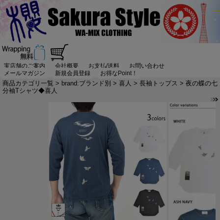
実店舗のご案内
会社概要
お支払/送料
お問い合わせ
メールマガジン
新規会員登録
お得なPoint！
商品カテゴリ一覧
>
brand:ブランド別
>
喜人
>
長袖トップス
> 夜の蝶の七
分袖Tシャツ◆喜人