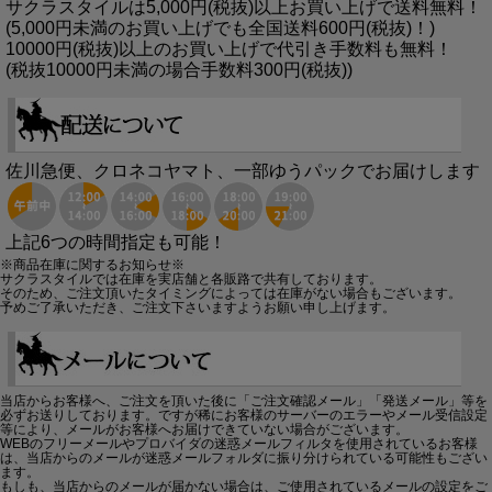
サクラスタイルは5,000円(税抜)以上お買い上げで送料無料！
(5,000円未満のお買い上げでも全国送料600円(税抜)！)
10000円(税抜)以上のお買い上げで代引き手数料も無料！
(税抜10000円未満の場合手数料300円(税抜))
佐川急便、クロネコヤマト、一部ゆうパックでお届けします
上記6つの時間指定も可能！
※商品在庫に関するお知らせ※
サクラスタイルでは在庫を実店舗と各販路で共有しております。
そのため、ご注文頂いたタイミングによっては在庫がない場合もございます。
予めご了承いただき、ご注文下さいますようお願い申し上げます。
当店からお客様へ、ご注文を頂いた後に「ご注文確認メール」「発送メール」等を
必ずお送りしております。ですが稀にお客様のサーバーのエラーやメール受信設定
等により、メールがお客様へお届けできていない場合がございます。
WEBのフリーメールやプロバイダの迷惑メールフィルタを使用されているお客様
は、当店からのメールが迷惑メールフォルダに振り分けられている可能性もござい
ます。
もしも、当店からのメールが届かない場合は、ご使用されているメールの設定をご