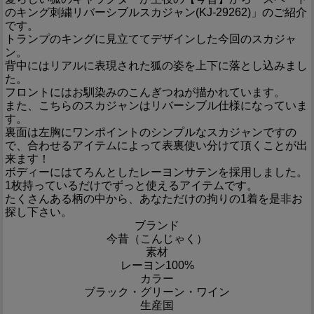
のキング刺繍リバーシブルスカジャン(KJ-29262)」のご紹介
です。
トランプのキングに見立ててデザインした今回のスカジャ
ン。
背中にはリアルに表現された狐の姿を上下に落とし込みまし
た。
フロントにはお馴染みのこんぎつねが描かれています。
また、こちらのスカジャンはリバーシブル仕様になっていま
す。
裏面は左胸にワンポイントのシンプルなスカジャンですの
で、合わせるアイテムによって表裏使い分けて頂くことが出
来ます！
ボディーにはてろんとしたレーヨンサテンを採用しました。
1枚持っているだけでずっと使えるアイテムです。
たくさんある柄の中から、あなただけの拘りの1着を是非お
探し下さい。
ブランド
今昔（こんじゃく）
素材
レーヨン100%
カラー
ブラック・グリーン・ワイン
生産国