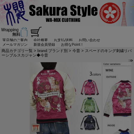
実店舗のご案内
会社概要
お支払/送料
お問い合わせ
メールマガジン
新規会員登録
お得なPoint！
商品カテゴリ一覧
>
brand:ブランド別
>
今昔
> スペードのキング刺繍リバ
ーシブルスカジャン◆今昔