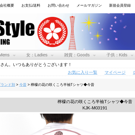
会社概要
お支払/送料
お問い合わせ
メールマガジン
新規会員登録
Mens
女：Ladies
雑貨：Goods
子供：Kids
トさん。いつもありがとうございます！
お気に入り一覧
マイページ
:ブランド別
>
今昔
> 檸檬の花の咲くころ半袖Tシャツ◆今昔
檸檬の花の咲くころ半袖Tシャツ◆今昔
KJK-M03191