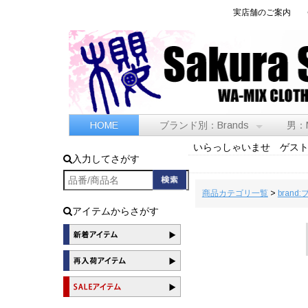
実店舗のご案内
HOME
ブランド別：Brands
男：
いらっしゃいませ ゲス
入力してさがす
商品カテゴリ一覧
>
brand
アイテムからさがす