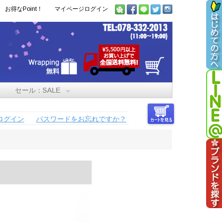
お得なPoint！
マイページログイン
セール：SALE
ログイン
パスワードをお忘れですか？