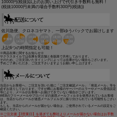
10000円(税抜)以上のお買い上げで代引き手数料も無料！
(税抜10000円未満の場合手数料300円(税抜))
佐川急便、クロネコヤマト、一部ゆうパックでお届けします
上記6つの時間指定も可能！
※商品在庫に関するお知らせ※
サクラスタイルでは在庫を実店舗と各販路で共有しております。
そのため、ご注文頂いたタイミングによっては在庫がない場合もございます。
予めご了承いただき、ご注文下さいますようお願い申し上げます。
当店からお客様へ、ご注文を頂いた後に「ご注文確認メール」「発送メール」等を
必ずお送りしております。ですが稀にお客様のサーバーのエラーやメール受信設定
等により、メールがお客様へお届けできていない場合がございます。
WEBのフリーメールやプロバイダの迷惑メールフィルタを使用されているお客様
は、当店からのメールが迷惑メールフォルダに振り分けられている可能性もござい
ます。
もしも、当店からのメールが届かない場合は、ご使用されているメールの設定をご
確認ください。
※ご注文後【3営業日】を過ぎても弊社よりメールが届かない場合はお手数