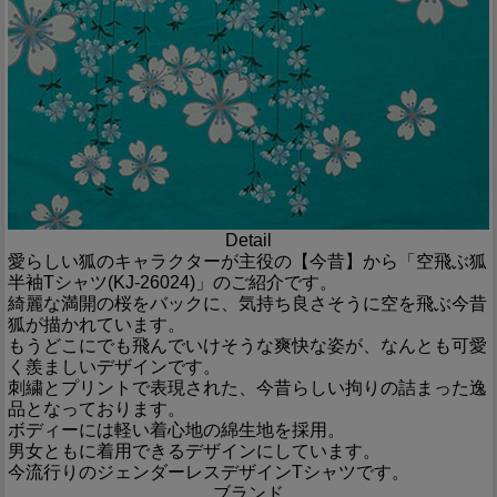
Detail
愛らしい狐のキャラクターが主役の【今昔】から「空飛ぶ狐
半袖Tシャツ(KJ-26024)」のご紹介です。
綺麗な満開の桜をバックに、気持ち良さそうに空を飛ぶ今昔
狐が描かれています。
もうどこにでも飛んでいけそうな爽快な姿が、なんとも可愛
く羨ましいデザインです。
刺繍とプリントで表現された、今昔らしい拘りの詰まった逸
品となっております。
ボディーには軽い着心地の綿生地を採用。
男女ともに着用できるデザインにしています。
今流行りのジェンダーレスデザインTシャツです。
ブランド