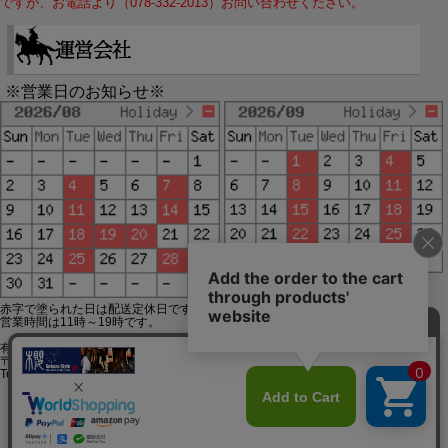
ですが、お電話より（078-332-2013）お問い合わせください。
※営業日のお知らせ※
赤字で塗られた日は配送定休日です。
営業時間は11時～19時です。
有限会社ジップジップ SakuraStyle通販事業部
〒650-0021 神戸市中央区三宮町3-9-19イトウビル1,4F
Tel:078-332-2013 FAX:078-333-6644
SSL/TLSとは?