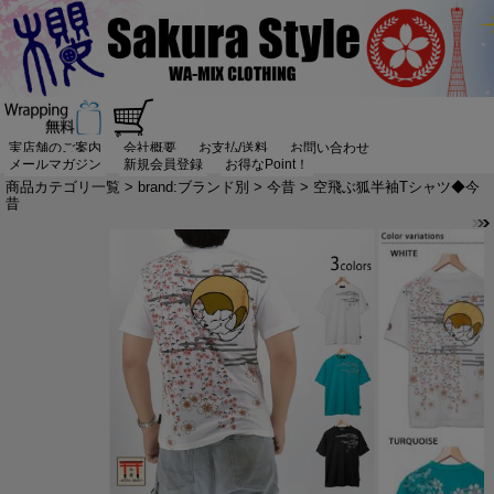
実店舗のご案内
会社概要
お支払/送料
お問い合わせ
メールマガジン
新規会員登録
お得なPoint！
商品カテゴリ一覧
>
brand:ブランド別
>
今昔
> 空飛ぶ狐半袖Tシャツ◆今
昔