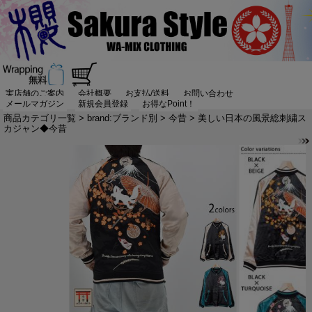
実店舗のご案内
会社概要
お支払/送料
お問い合わせ
メールマガジン
新規会員登録
お得なPoint！
商品カテゴリ一覧
>
brand:ブランド別
>
今昔
> 美しい日本の風景総刺繍ス
カジャン◆今昔