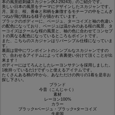
本の風景総刺繍スカジャン(KJ-29243)」のご紹介です。
美しい日本の風景をテーマにデザインしたスカジャンです。
月、富士、桜、番傘と和柄を象徴するモチーフの中をこんぎ
つねが飛び跳ねる様子が描かれています。
ブラックのボディーに、ベージュ、ターコイズと袖の色違い
の配色になっており、ベージュは温かみのある桜の風景、タ
ーコイズはクールな桜の風景と、袖の色に合わせてコンセプ
トの異なる配色になっているところもポイントです。
また、こちらのスカジャンはリバーシブル仕様になっていま
す。
裏面は背中にワンポイントのシンプルなスカジャンですの
で、合わせるアイテムによって表裏使い分けて頂くことが出
来ます！
ボディーにはてろんとしたレーヨンサテンを採用しました。
1枚持っているだけでずっと使えるアイテムです。
たくさんある柄の中から、あなただけの拘りの1着を是非お
探し下さい。
ブランド
今昔（こんじゃく）
素材
レーヨン100%
カラー
ブラック×ベージュ・ブラック×ターコイズ
生産国