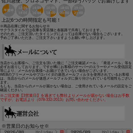
佐川急便、クロネコヤマト、一部ゆうパックでお届けします
上記6つの時間指定も可能！
※商品在庫に関するお知らせ※
サクラスタイルでは在庫を実店舗と各販路で共有しております。
そのため、ご注文頂いたタイミングによっては在庫がない場合もございます。
予めご了承いただき、ご注文下さいますようお願い申し上げます。
当店からお客様へ、ご注文を頂いた後に「ご注文確認メール」「発送メール」等を
必ずお送りしております。ですが稀にお客様のサーバーのエラーやメール受信設定
等により、メールがお客様へお届けできていない場合がございます。
WEBのフリーメールやプロバイダの迷惑メールフィルタを使用されているお客様
は、当店からのメールが迷惑メールフォルダに振り分けられている可能性もござい
ます。
もしも、当店からのメールが届かない場合は、ご使用されているメールの設定をご
確認ください。
※ご注文後【3営業日】を過ぎても弊社よりメールが届かない場合はお手数
ですが、お電話より（078-332-2013）お問い合わせください。
※営業日のお知らせ※