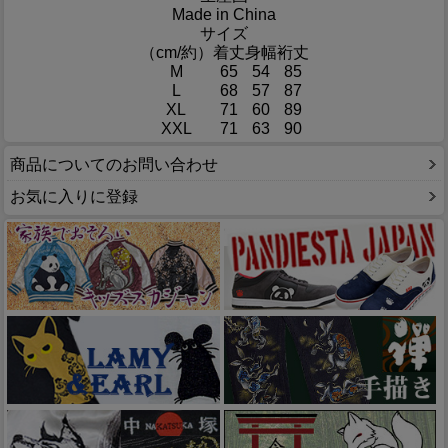
Made in China
サイズ
（cm/約）
着丈
身幅
裄丈
M
65
54
85
L
68
57
87
XL
71
60
89
XXL
71
63
90
商品についてのお問い合わせ
お気に入りに登録