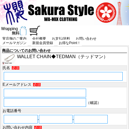
実店舗のご案内
会社概要
お支払/送料
お問い合わせ
メールマガジン
新規会員登録
お得なPoint！
商品についてのお問い合わせ
WALLET CHAIN◆TEDMAN（テッドマン）
氏名
必須
Eメールアドレス
必須
（確認）
お電話番号
-
-
お問い合わせ内容
必須