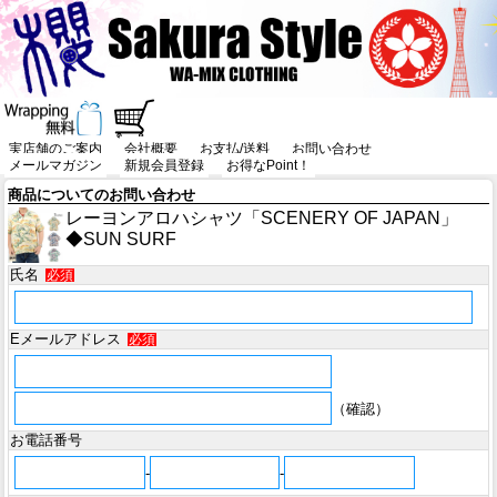
実店舗のご案内
会社概要
お支払/送料
お問い合わせ
メールマガジン
新規会員登録
お得なPoint！
商品についてのお問い合わせ
レーヨンアロハシャツ「SCENERY OF JAPAN」
◆SUN SURF
氏名
必須
Eメールアドレス
必須
（確認）
お電話番号
-
-