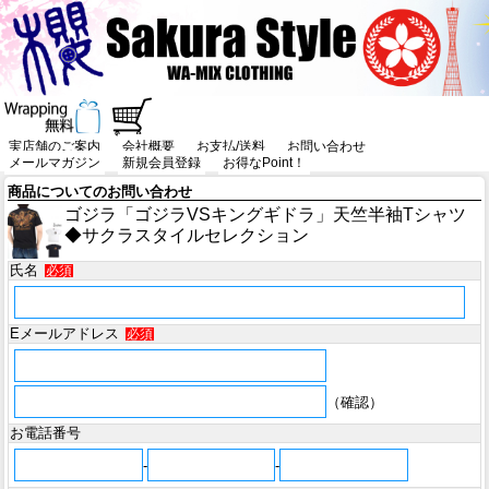
実店舗のご案内
会社概要
お支払/送料
お問い合わせ
メールマガジン
新規会員登録
お得なPoint！
商品についてのお問い合わせ
ゴジラ「ゴジラVSキングギドラ」天竺半袖Tシャツ
◆サクラスタイルセレクション
氏名
必須
Eメールアドレス
必須
（確認）
お電話番号
-
-