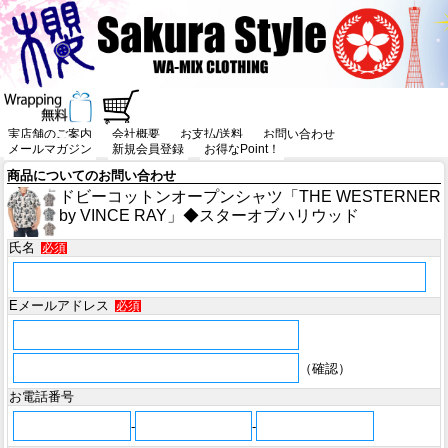
実店舗のご案内
会社概要
お支払/送料
お問い合わせ
メールマガジン
新規会員登録
お得なPoint！
商品についてのお問い合わせ
ドビーコットンオープンシャツ「THE WESTERNER
by VINCE RAY」◆スターオブハリウッド
氏名
必須
Eメールアドレス
必須
（確認）
お電話番号
-
-