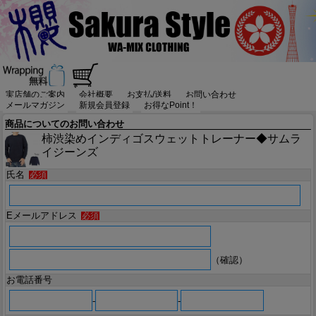
実店舗のご案内
会社概要
お支払/送料
お問い合わせ
メールマガジン
新規会員登録
お得なPoint！
商品についてのお問い合わせ
柿渋染めインディゴスウェットトレーナー◆サムラ
イジーンズ
氏名
必須
Eメールアドレス
必須
（確認）
お電話番号
-
-