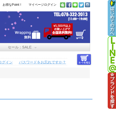
お得なPoint！
マイページログイン
セール：SALE
ログイン
パスワードをお忘れですか？