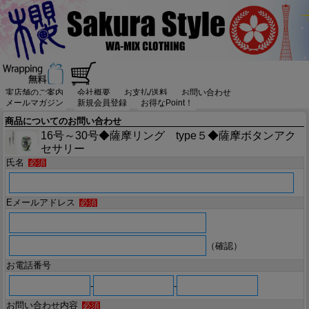
実店舗のご案内
会社概要
お支払/送料
お問い合わせ
メールマガジン
新規会員登録
お得なPoint！
商品についてのお問い合わせ
16号～30号◆薩摩リング type５◆薩摩ボタンアク
セサリー
氏名
必須
Eメールアドレス
必須
（確認）
お電話番号
-
-
お問い合わせ内容
必須