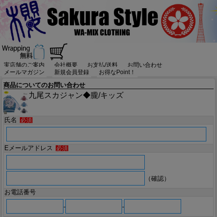
実店舗のご案内
会社概要
お支払/送料
お問い合わせ
メールマガジン
新規会員登録
お得なPoint！
商品についてのお問い合わせ
九尾スカジャン◆朧/キッズ
氏名
必須
Eメールアドレス
必須
（確認）
お電話番号
-
-