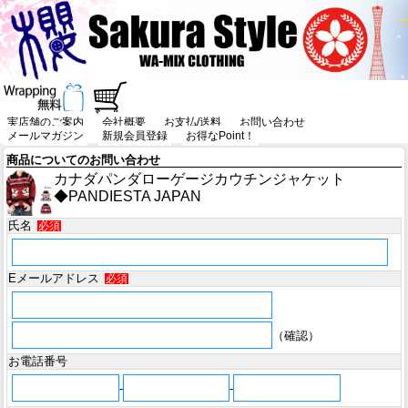
実店舗のご案内
会社概要
お支払/送料
お問い合わせ
メールマガジン
新規会員登録
お得なPoint！
商品についてのお問い合わせ
カナダパンダローゲージカウチンジャケット
◆PANDIESTA JAPAN
氏名
必須
Eメールアドレス
必須
（確認）
お電話番号
-
-