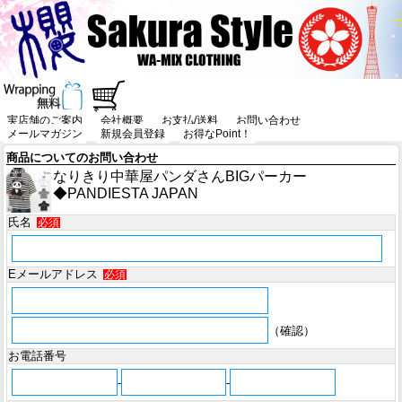
実店舗のご案内
会社概要
お支払/送料
お問い合わせ
メールマガジン
新規会員登録
お得なPoint！
商品についてのお問い合わせ
なりきり中華屋パンダさんBIGパーカー
◆PANDIESTA JAPAN
氏名
必須
Eメールアドレス
必須
（確認）
お電話番号
-
-