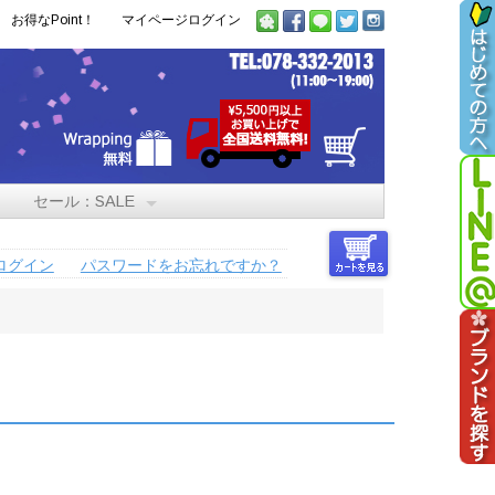
お得なPoint！
マイページログイン
セール：SALE
ログイン
パスワードをお忘れですか？