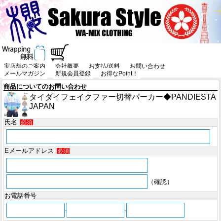
実店舗のご案内
会社概要
お支払/送料
お問い合わせ
メールマガジン
新規会員登録
お得なPoint！
商品についてのお問い合わせ
タイダイフェイクファー切替パーカー◆PANDIESTA
JAPAN
氏名
必須
Eメールアドレス
必須
（確認）
お電話番号
-
-