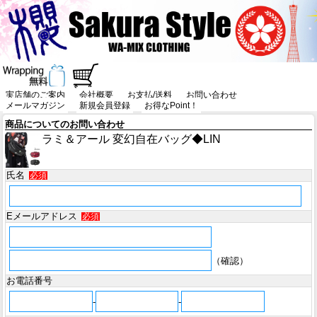
実店舗のご案内
会社概要
お支払/送料
お問い合わせ
メールマガジン
新規会員登録
お得なPoint！
商品についてのお問い合わせ
ラミ＆アール 変幻自在バッグ◆LIN
氏名
必須
Eメールアドレス
必須
（確認）
お電話番号
-
-