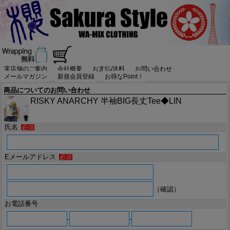
実店舗のご案内
会社概要
お支払/送料
お問い合わせ
メールマガジン
新規会員登録
お得なPoint！
商品についてのお問い合わせ
RISKY ANARCHY 半袖BIG長丈Tee◆LIN
氏名
必須
Eメールアドレス
必須
（確認）
お電話番号
-
-