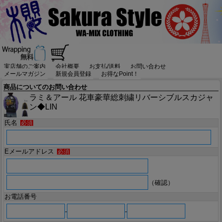
実店舗のご案内
会社概要
お支払/送料
お問い合わせ
メールマガジン
新規会員登録
お得なPoint！
商品についてのお問い合わせ
ラミ＆アール 花車豪華総刺繍リバーシブルスカジャ
ン◆LIN
氏名
必須
Eメールアドレス
必須
（確認）
お電話番号
-
-