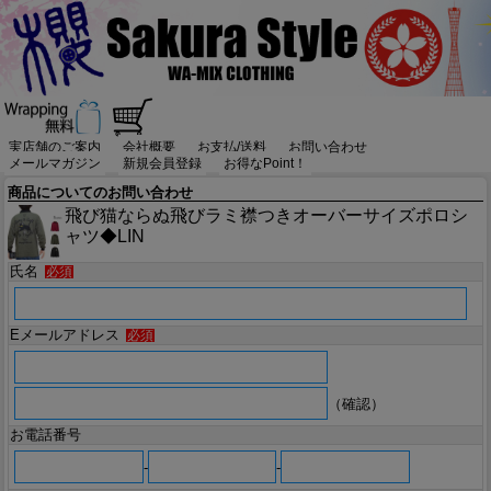
実店舗のご案内
会社概要
お支払/送料
お問い合わせ
メールマガジン
新規会員登録
お得なPoint！
商品についてのお問い合わせ
飛び猫ならぬ飛びラミ襟つきオーバーサイズポロシ
ャツ◆LIN
氏名
必須
Eメールアドレス
必須
（確認）
お電話番号
-
-