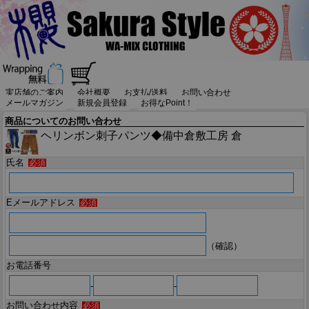
実店舗のご案内
会社概要
お支払/送料
お問い合わせ
メールマガジン
新規会員登録
お得なPoint！
商品についてのお問い合わせ
ヘリンボン刺子パンツ◆備中倉敷工房 倉
氏名
必須
Eメールアドレス
必須
（確認）
お電話番号
-
-
お問い合わせ内容
必須