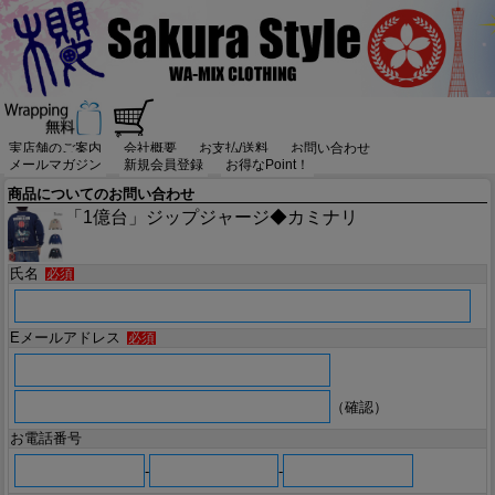
実店舗のご案内
会社概要
お支払/送料
お問い合わせ
メールマガジン
新規会員登録
お得なPoint！
商品についてのお問い合わせ
「1億台」ジップジャージ◆カミナリ
氏名
必須
Eメールアドレス
必須
（確認）
お電話番号
-
-