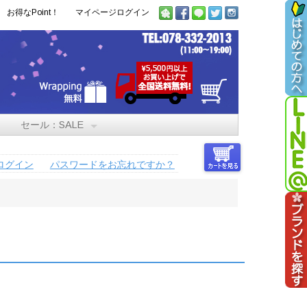
お得なPoint！
マイページログイン
セール：SALE
ログイン
パスワードをお忘れですか？